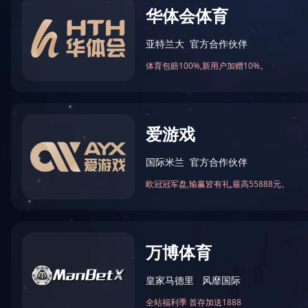
产品与服务
在售项目
经典项目
合作项目
幸福+