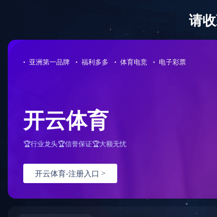
网站首页
走进威高地产