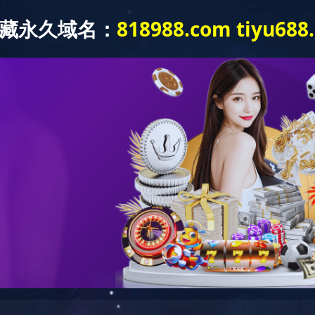
新闻动态
业务板块
产品与服务
社会责任
企业文化
乐
一