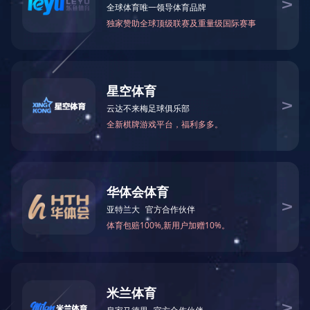
首页
---经典项目
址，这里是
象征，是兴
昌大道，集
定大城炫彩
承，打造中
里以孔庙国
廊，对称元
米楼间距，
市让渡于自
门，增设同