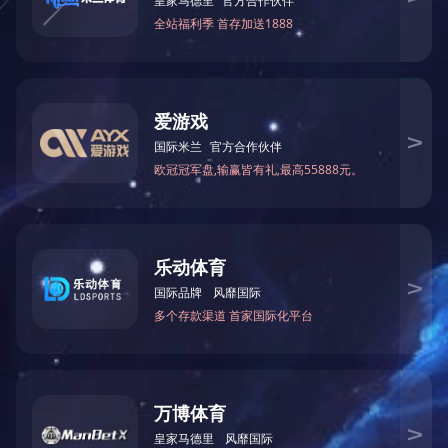
厂区1-6号
520号-11