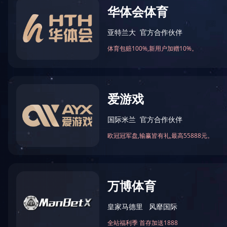
产品与服务
在售项目
经典项目
合作项目
幸福+