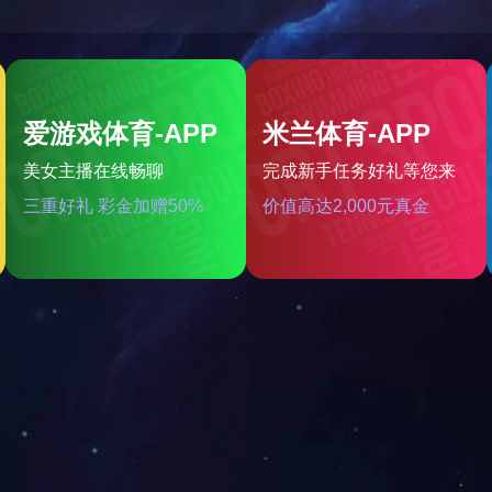
版权所有 乐竞官网
备案号：鲁ICP备14005520号-11
技术支持：
奥讯软件
GUO官方网站
|
星空网页版在线登录
|
中国体育竞猜网
|
足球竞猜网
|
雷速官网
|
GUO官方网站
|
星空网页版在线登录
|
中国体育竞猜网
|
足球竞猜网
|
雷速官网
|